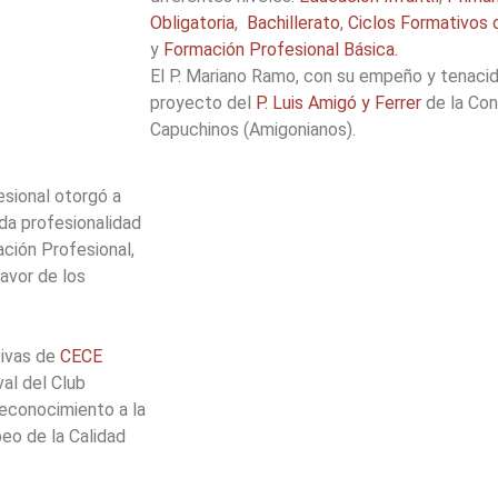
Obligatoria
,
Bachillerato
,
Ciclos Formativos 
y
Formación Profesional Básica.
El P. Mariano Ramo, con su empeño y tenacida
proyecto del
P. Luis Amigó y Ferrer
de la Con
Capuchinos (Amigonianos).
esional otorgó a
a profesionalidad
ación Profesional,
avor de los
tivas de
CECE
val del Club
Reconocimiento a la
eo de la Calidad