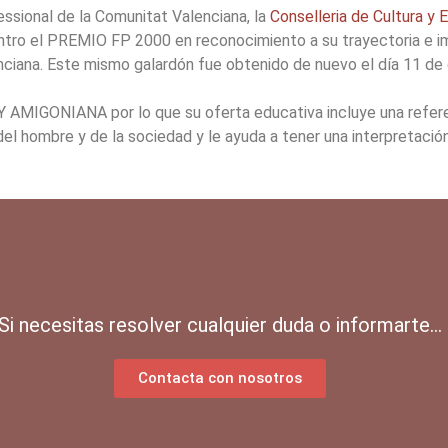
essional de la Comunitat Valenciana, la
Conselleria de Cultura y 
tro el PREMIO FP 2000 en reconocimiento a su trayectoria e im
nciana. Este mismo galardón fue obtenido de nuevo el día 11 de 
AMIGONIANA por lo que su oferta educativa incluye una referenc
el hombre y de la sociedad y le ayuda a tener una interpretaci
Si necesitas resolver cualquier duda o informarte...
Contacta con nosotros