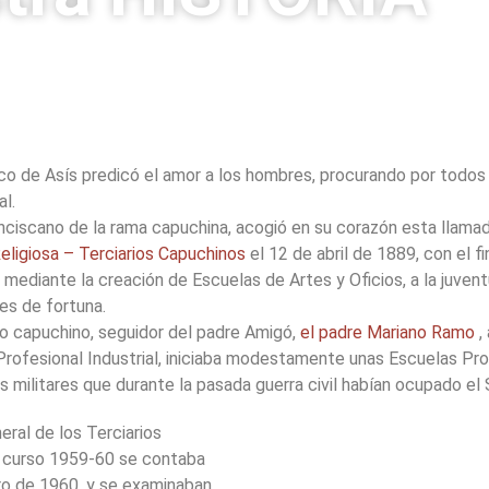
isco de Asís predicó el amor a los hombres, procurando por todos
l.
anciscano de la rama capuchina, acogió en su corazón esta llamad
ligiosa – Terciarios Capuchinos
el 12 de abril de 1889, con el f
mediante la creación de Escuelas de Artes y Oficios, a la juven
es de fortuna.
io capuchino, seguidor del padre Amigó,
el
padre Mariano Ramo
,
Profesional Industrial, iniciaba modestamente unas Escuelas Pro
 militares que durante la pasada guerra civil habían ocupado el 
ral de los Terciarios
el curso 1959-60 se contaba
ero de 1960, y se examinaban