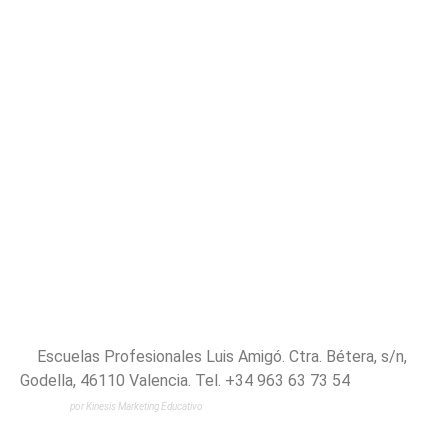
©
Escuelas Profesionales Luis Amigó. Ctra. Bétera, s/n,
Godella, 46110 Valencia. Tel. +34 963 63 73 54
Diseño web
por Kinesis Marketing Educativo